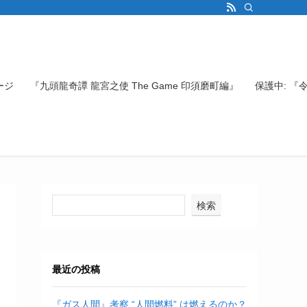
ージ
『九頭龍奇譚 龍宮之使 The Game 印須磨町編』
保護中: 
検索
最近の投稿
『ガス人間』考察 “人間燃料” は燃えるのか？