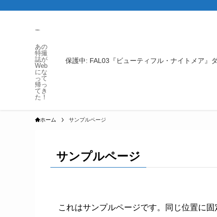
あの
特撮
誌が
保護中: FAL03『ビューティフル・ナイトメア
Web
にな
って
帰っ
てき
た！
ホーム
サンプルページ
サンプルページ
これはサンプルページです。同じ位置に固定